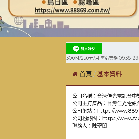
300M/250元/月.需洽業務 0938128
首頁
基本資料
公司名稱：台灣佳光電訊台中業務
公司主打產品：台灣佳光電訊
公司網站：
https://www.889
公司粉絲團：
https://www.f
聯絡人：陳聖閎