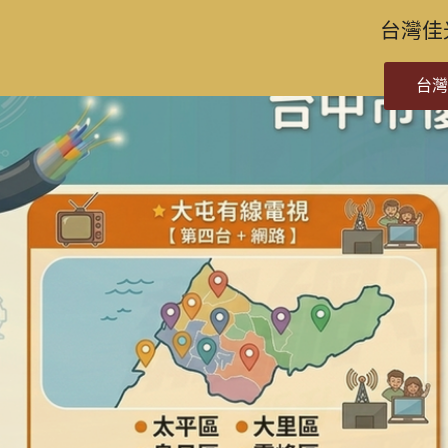
台灣佳
台灣