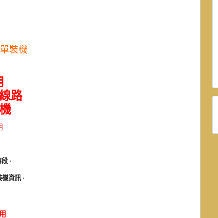
表單裝機
月
線路
機
用
時段
·
裝機資訊
·
用