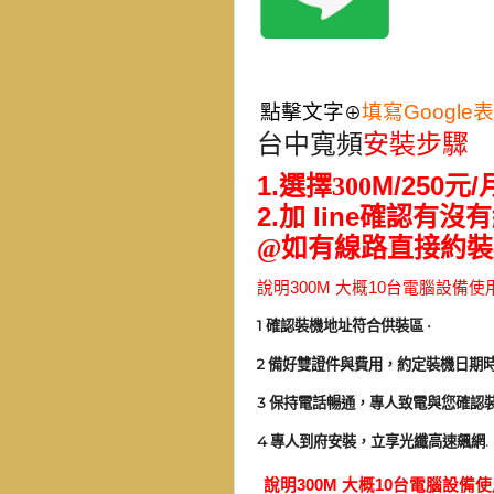
點擊文字
填寫Google
⊕
台中寬頻
安裝步驟
1.
M/250
/
選擇300
元
2.加 line
確認有沒有
@如有線路直接約裝
說明
300M
大概
10
台電腦設備使
1
確認裝機地址符合供裝區
·
2
備好雙證件與費用，約定裝機日期
3
保持電話暢通，專人致電與您確認
4
.
專人到府安裝，立享光纖高速飆網
說明
300M
大概
10
台電腦設備使