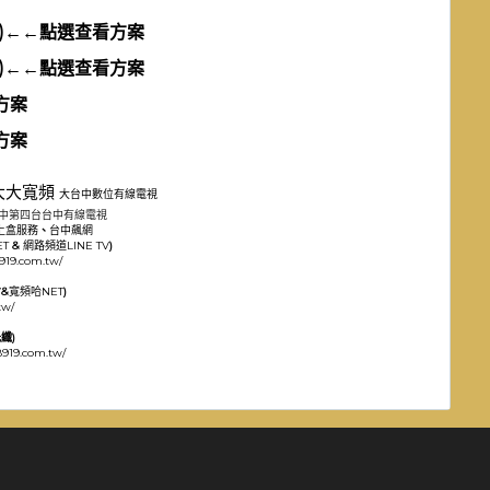
)←←點選查看方案
)←←點選查看方案
方案
方案
大大寬頻
大台中數位有線電視
中第四台
台中有線電視
上盒服務
、
台中飆網
ET
&
網路頻道
LINE TV
)
919.com.tw/
V
&
寬頻
哈NET
)
tw/
纖)
8919.com.tw/