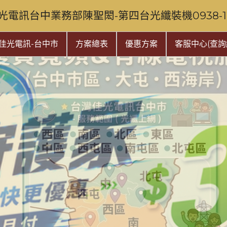
光電訊台中業務部陳聖閎-第四台光纖裝機0938-128
佳光電訊-台中市
方案總表
優惠方案
客服中心(查詢