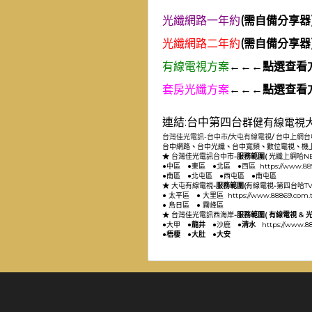
光纖網路一年約
(需自備分享器
光纖網路二年約
(需自備分享器
有線電視方案
←←←點選查看
套房光纖方案
←←←點選查看
連結:
台中第四台
群健有線電視
台灣佳光電訊-台中市
/
大屯有線電視
/
台中上網
台
台中網路
、
台中光纖
、
台中寬頻
、
數位電視
、
機
★
台灣佳光電訊台中市
-服務範圍(
光纖上網
哈N
●
中區
●
東區
●
北區
●
西區
https://www.88
●
南區
●
北屯區
●
西屯區
●
南屯區
★
大屯有線電視
-服務範圍(
有線電視
-
第四台
哈T
●
太平區
●
大里區
https://www.88869.com.
●
烏日區
●
霧峰區
★
台灣佳光電訊西海岸
-服務範圍( 有線電視 & 光
●
大甲
●龍井 ●
沙鹿
●清水
https://www.8
●梧棲 ●大肚 ●大安