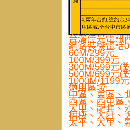
台灣佳光電訊
網路裝機電話093
60M/299元
100M/399元
300M/599元(
500M/699元(
1000M/1199
適用區域:
中區、東區、
西區、西屯區
大甲、龍井、
梧棲、大肚、
太平、大里、