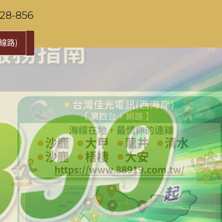
-856
線路)