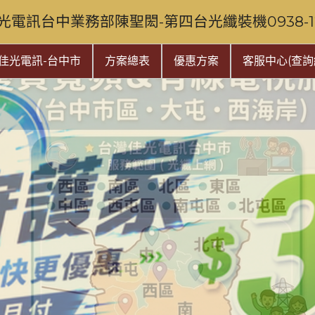
光電訊台中業務部陳聖閎-第四台光纖裝機0938-128
佳光電訊-台中市
方案總表
優惠方案
客服中心(查詢