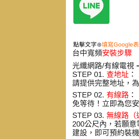
點擊文字
填寫Google
⊕
台中寬頻
安裝步驟
光纖網路/有線電視 ➔
STEP 01.
查地址
：
請提供完整地址，
STEP 02.
有線路
：
免等待！立即為您
STEP 03.
無線路（
200公尺內
，若願意
建設，即可預約裝