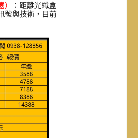
遠）
：距離光纖盒
訊號與技術，目前