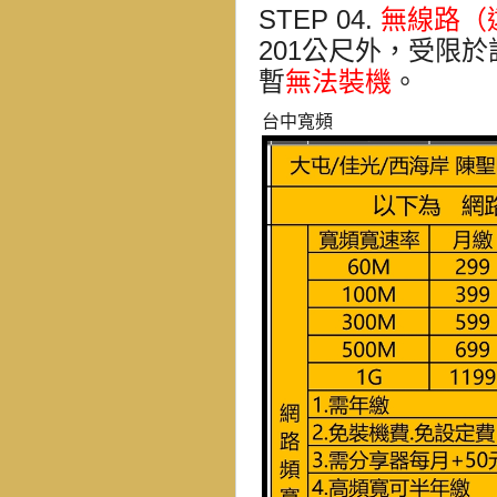
STEP 04.
無線路（
201公尺外
，受限於
暫
無法裝機
。
台中寬頻