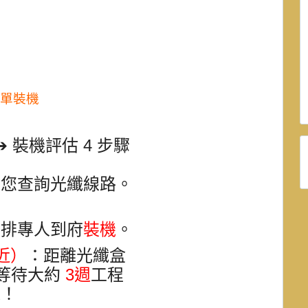
表單裝機
 裝機評估 4 步驟
為您查詢光纖線路
。
安排專人到府
裝機
。
近）
：距離光纖盒
等待大約
3週
工程
機
！