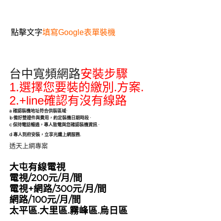
點擊文字
填寫Google表單裝機
台中寬頻網路
安裝步驟
1.
.
選擇您要裝的繳別.方案
2.+line
確認有沒有線路
a
確認裝機地址符合供裝區域
·
b
備好雙證件與費用，約定裝機日期時段
·
c
保持電話暢通，專人致電與您確認裝機資訊
·
.
d
專人到府安裝，立享光纖上網服務
透天上網專案
大屯有線電視
電視/200元/月/間
電視+網路/300元/月/間
網路/100元/月/間
太平區.大里區.霧峰區.烏日區