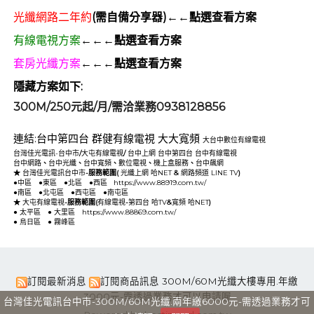
光纖網路二年約
(需自備分享器)←←點選查看方案
有線電視方案
←←←點選查看方案
套房光纖方案
←←←點選查看方案
隱藏方案如下:
300M/250元起/月/需洽業務0938128856
連結:
台中第四台
群健有線電視
大大寬頻
大台中數位有線電視
台灣佳光電訊-台中市
/
大屯有線電視
/
台中上網
台中第四台
台中有線電視
台中網路
、
台中光纖
、
台中寬頻
、
數位電視
、
機上盒服務
、
台中飆網
★
台灣佳光電訊台中市
-服務範圍(
光纖上網
哈NET
&
網路頻道
LINE TV
)
●
中區
●
東區
●
北區
●
西區
https://www.88919.com.tw/
●
南區
●
北屯區
●
西屯區
●
南屯區
★
大屯有線電視
-服務範圍(
有線電視
-
第四台
哈TV
&
寬頻
哈NET
)
●
太平區
●
大里區
https://www.88869.com.tw/
●
烏日區
●
霧峰區
訂閱最新消息
訂閱商品訊息
300M/60M光纖大樓專用.年繳
3000元-需透過業務才可以申請喔
台灣佳光電訊台中市-300M/60M光纖.兩年繳6000元-需透過業務才可