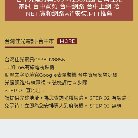
電訊-台中寬頻-台中網路-台中上網-哈
NET.寬頻網路wifi安裝.PTT推薦
台灣佳光電訊-台中市
台灣佳光電訊0938-128856
↓↓加line.有線電視裝機
點擊文字⊕填寫Google表單裝機 台中寬頻安裝步驟
光纖網路/有線電視 ➔ 裝機評估 4 步驟
STEP 01. 查地址：
請提供完整地址，為您查詢光纖線路。 STEP 02. 有線路：
免等待！立即為您安排專人到府裝機。 STEP 03. 無線