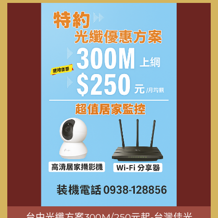
台中光纖方案300M/250元起-台灣佳光