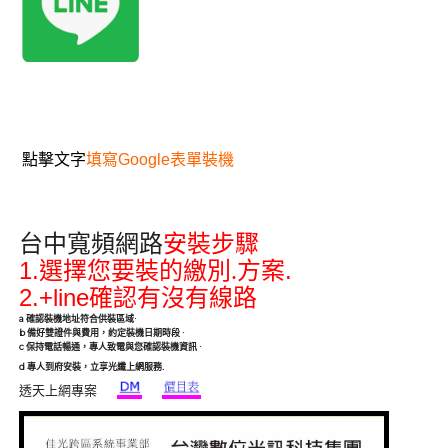
點擊文字
填寫Google表單裝機
台中寬頻網路
安裝步驟
1.
.
選擇您要裝的繳別.方案
2.+line
確認有沒有線路
a
確認裝機地址符合供裝區域
·
b
備好雙證件與費用，約定裝機日期時段
·
c
保持電話暢通，專人致電與您確認裝機資訊
·
.
d
專人到府安裝，立享光纖上網服務
透天上網專案