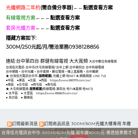
光纖網路二年約
(需自備分享器)←←點選查看方案
有線電視方案
←←←點選查看方案
套房光纖方案
←←←點選查看方案
隱藏方案如下:
300M/250元起/月/需洽業務0938128856
連結:
台中第四台
群健有線電視
大大寬頻
大台中數位有線電視
台灣佳光電訊-台中市
/
大屯有線電視
/
台中上網
台中第四台
台中有線電視
台中網路
、
台中光纖
、
台中寬頻
、
數位電視
、
機上盒服務
、
台中飆網
★
台灣佳光電訊台中市
-服務範圍(
光纖上網
哈NET
&
網路頻道
LINE TV
)
●
中區
●
東區
●
北區
●
西區
https://www.88919.com.tw/
●
南區
●
北屯區
●
西屯區
●
南屯區
★
大屯有線電視
-服務範圍(
有線電視
-
第四台
哈TV
&
寬頻
哈NET
)
●
太平區
●
大里區
https://www.88869.com.tw/
●
烏日區
●
霧峰區
訂閱最新消息
訂閱商品訊息
300M/60M光纖大樓專用.年繳
3000元-需透過業務才可以申請喔
台灣佳光電訊台中市-300M/60M光纖.兩年繳6000元-需透過業務才可