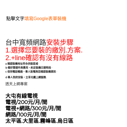
點擊文字
填寫Google表單裝機
台中寬頻網路
安裝步驟
1.
.
選擇您要裝的繳別.方案
2.+line
確認有沒有線路
a
確認裝機地址符合供裝區域
·
b
備好雙證件與費用，約定裝機日期時段
·
c
保持電話暢通，專人致電與您確認裝機資訊
·
.
d
專人到府安裝，立享光纖上網服務
透天上網專案
大屯有線電視
電視/200元/月/間
電視+網路/300元/月/間
網路/100元/月/間
太平區.大里區.霧峰區.烏日區