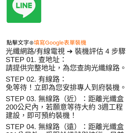
點擊文字
填寫Google表單裝機
⊕
光纖網路/有線電視 ➔ 裝機評估 4 步驟
STEP 01. 查地址
：
請提供完整地址，為您查詢光纖線路
。
STEP 02. 有線路
：
免等待！立即為您安排專人到府裝機
。
STEP 03. 無線路（近）
：距離光纖盒
200公尺內
，若願意等待大約
3週
工程
建設，即可預約裝機
！
STEP 04. 無線路（遠）
：距離光纖盒