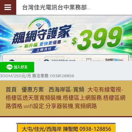
台灣佳光電訊台中業務部陳聖閎-第四台光纖裝機0938-128-856
300M/250元/月.需洽業務 0938128856
首頁
優惠方案
西海岸區-寬頻
大屯有線電視-
梧棲區透天厝寬頻裝機.梧棲區上網服務.梧棲區網
路價格.wifi設定.分享器裝機.寬頻網路