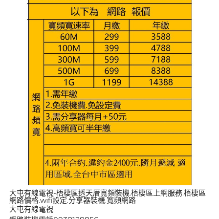
大屯有線電視-梧棲區透天厝寬頻裝機.梧棲區上網服務.梧棲區
網路價格.wifi設定.分享器裝機.寬頻網路
大屯有線電視