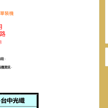
表單裝機
月
路
用
時段
·
裝機資訊
·