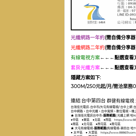
光纖網路一年約
(需自備分享器
光纖網路二年約
(需自備分享器
有線電視方案
←←←點選查看
套房光纖方案
←←←點選查看
隱藏方案如下:
300M/250元起/月/需洽業務09
連結:
台中第四台
群健有線電視
台灣佳光電訊-台中市
/
大屯有線電視
/
台中上網
台中網路
、
台中光纖
、
台中寬頻
、
數位電視
、
機
★
台灣佳光電訊台中市
-服務範圍(
光纖上網
哈N
●
中區
●
東區
●
北區
●
西區
https://www.8
●
南區
●
北屯區
●
西屯區
●
南屯區
★
大屯有線電視
-服務範圍(
有線電視
-
第四台
哈T
●
太平區
●
大里區
https://www.88869.com