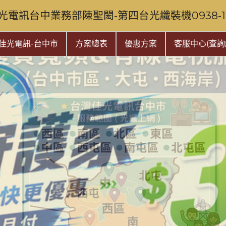
光電訊台中業務部陳聖閎-第四台光纖裝機0938-128
佳光電訊-台中市
方案總表
優惠方案
客服中心(查詢