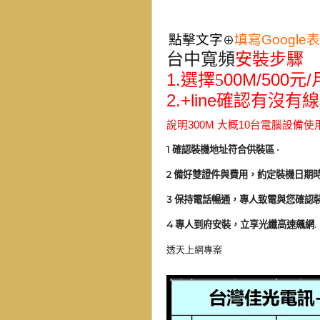
點擊文字
填寫Google
⊕
台中寬頻
安裝步驟
1.
00M/500
/
選擇5
元
2.+line
確認有沒有線
說明
300M
大概
10
台電腦設備使
1
確認裝機地址符合供裝區
·
2
備好雙證件與費用，約定裝機日期
3
保持電話暢通，專人致電與您確認
4
.
專人到府安裝，立享光纖高速飆網
透天上網專案