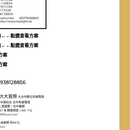
)←←點選查看方案
)←←點選查看方案
方案
方案
38128856
大大寬頻
大台中數位有線電視
台中第四台
台中有線電視
上盒服務
、
台中飆網
ET
&
網路頻道
LINE TV
)
8919.com.tw/
V
&
寬頻
哈NET
)
.tw/