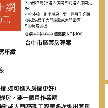
3.內部會勘(不進入房間.如可進入房間更
好）
4.拉外線，到小機房，要一個月作業期
(請提供樓下大門鑰匙或大門密碼)
5.約房客裝機
售價 NT$ 1,000
優惠價 NT$ 100
台中市區套房專案
需年繳
線
.
房間
如可進入房間更好）
機房，要一個月作業期
.
鑰匙或大門密碼
工程需多次進出套房