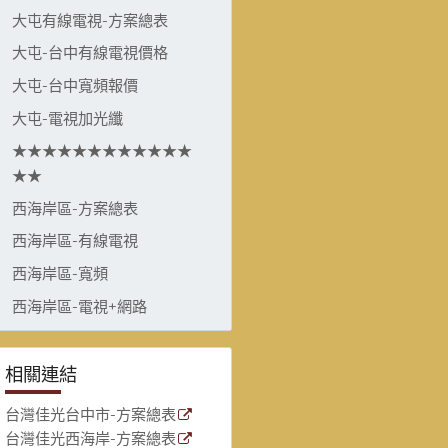
大屯有線電視-方案總表
大屯-台中有線電視價格
大屯-台中寬頻報價
大屯-電視加光纖
★★★★★★★★★★★★
★★
西海岸區-方案總表
西海岸區-有線電視
西海岸區-寬頻
西海岸區-電視+網路
相關連結
台灣佳光台中市-方案總表
台灣佳光西海岸-方案總表