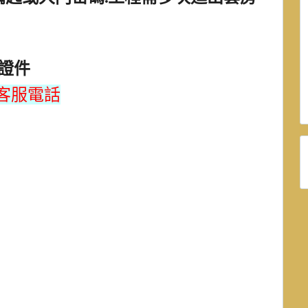
證件
線客服電話