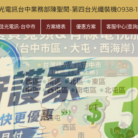
光電訊台中業務部陳聖閎-第四台光纖裝機0938-128
佳光電訊-台中市
方案總表
優惠方案
客服中心(查詢