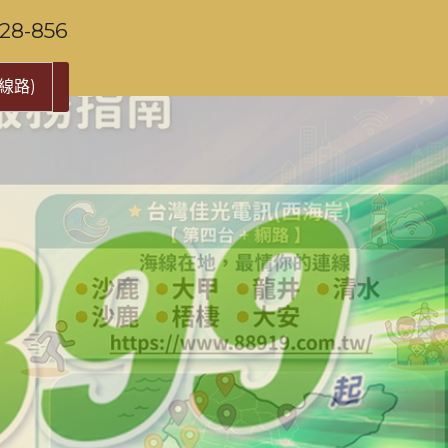
-856
線路)