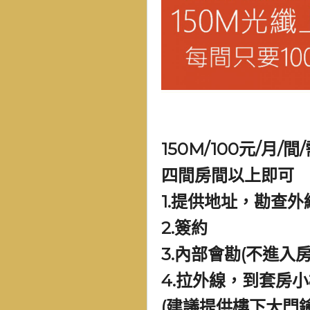
150M/100元/
/
/
月
間
四間房間以上即可
1.
提供地址，勘查外
2.
簽約
3.
(
內部會勘
不進入
4.
拉外線，到套房小
(
建議提供樓下大門