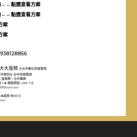
)←←點選查看方案
)←←點選查看方案
方案
方案
38128856
大大寬頻
大台中數位有線電視
台中第四台
台中有線電視
上盒服務
、
台中飆網
ET
&
網路頻道
LINE TV
)
8919.com.tw/
V
&
寬頻
哈NET
)
.tw/