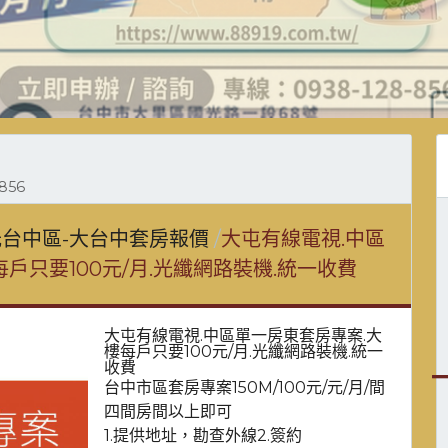
856
台中區-大台中套房報價
大屯有線電視.中區
戶只要100元/月.光纖網路裝機.統一收費
大屯有線電視.中區單一房東套房專案.大
樓每戶只要100元/月.光纖網路裝機.統一
收費
台中市區套房專案150M/100元/元/月/間
四間房間以上即可
1.提供地址，勘查外線2.簽約