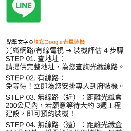
點擊文字
填寫Google表單裝機
⊕
光纖網路/有線電視 ➔ 裝機評估 4 步驟
STEP 01. 查地址
：
請提供完整地址，為您查詢光纖線路
。
STEP 02. 有線路
：
免等待！立即為您安排專人到府裝機
。
STEP 03. 無線路（近）
：距離光纖盒
200公尺內
，若願意等待大約
3週
工程
建設，即可預約裝機
！
STEP 04. 無線路（遠）
：距離光纖盒