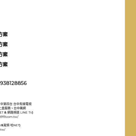
方案
方案
方案
方案
38128856
大大寬頻
大台中數位有線電視
台中第四台
台中有線電視
上盒服務
、
台中飆網
ET
&
網路頻道
LINE TV
)
8919.com.tw/
V
&
寬頻
哈NET
)
.tw/