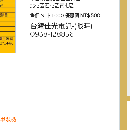
北屯區.西屯區.南屯區
售價 NT$ 1,000
優惠價 NT$ 500
台灣佳光電訊-(限時)
0938-128856
表單裝機