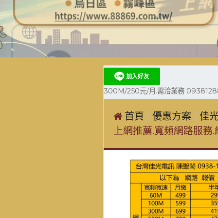
300M/250元/月.需洽業務 0938128
首頁
優惠方案
佳光
上網推薦.寬頻網路服務