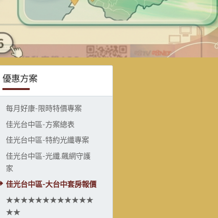
優惠方案
每月好康-限時特價專案
佳光台中區-方案總表
佳光台中區-特約光纖專案
佳光台中區-光纖.飆網守護
家
佳光台中區-大台中套房報價
★★★★★★★★★★★★
★★