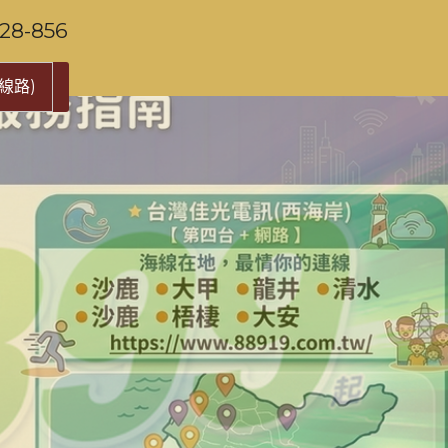
-856
線路)