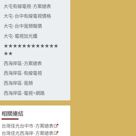
大屯有線電視-方案總表
大屯-台中有線電視價格
大屯-台中寬頻報價
大屯-電視加光纖
★★★★★★★★★★★★
★★
西海岸區-方案總表
西海岸區-有線電視
西海岸區-寬頻
西海岸區-電視+網路
相關連結
台灣佳光台中市-方案總表
台灣佳光西海岸-方案總表