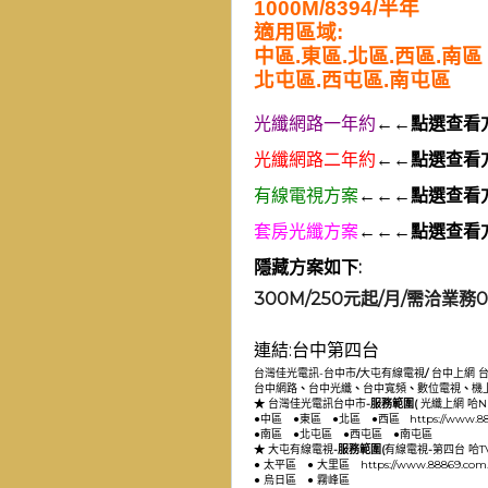
1000M/8394/半年
適用區域:
中區.東區.北區.西區.南區
北屯區.西屯區.南屯區
光纖網路一年約
←←點選查看
光纖網路二年約
←←點選查看
有線電視方案
←←←點選查看
套房光纖方案
←←←點選查看
隱藏方案如下:
300M/250元起/月/需洽業務09
連結:
台中第四台
群健有線電視
台灣佳光電訊-台中市
/
大屯有線電視
/
台中上網
台中網路
、
台中光纖
、
台中寬頻
、
數位電視
、
機
★
台灣佳光電訊台中市
-服務範圍(
光纖上網
哈N
●
中區
●
東區
●
北區
●
西區
https://www.8
●
南區
●
北屯區
●
西屯區
●
南屯區
★
大屯有線電視
-服務範圍(
有線電視
-
第四台
哈T
●
太平區
●
大里區
https://www.88869.com
●
烏日區
●
霧峰區