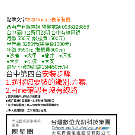
點擊文字
填寫Google表單裝機
西海岸有線電視 裝機電話 0938128856
台中第四台費用說明.台中有線電視
月繳 550元 (裝機費1500元)
半年繳 3280元(裝機費1000元)
年繳 6550元 (裝機費600元)
●沙鹿 ●大甲 ●龍井 ●清水
●大肚 ●梧棲 ●大安
選配:小資族網路15M/50元/月
台中第四台
安裝步驟
1.
.
選擇您要裝的繳別.方案
2.+line
確認有沒有線路
a
確認裝機地址符合供裝區域
·
b
備好雙證件與費用，約定裝機日期時段
·
c
保持電話暢通，專人致電與您確認裝機資訊
·
.
d
專人到府安裝，立享第四台服務