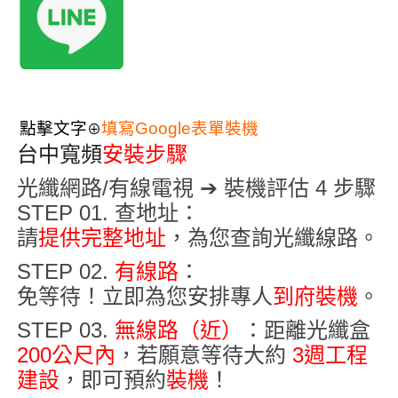
點擊文字
填寫Google表單裝機
⊕
台中寬頻
安裝步驟
光纖網路/有線電視 ➔ 裝機評估 4 步驟
STEP 01. 查地址
：
請
提供完整地址
，為您查詢光纖線路
。
STEP 02.
有線路
：
免等待！立即為您安排專人
到府裝機
。
STEP 03.
無線路（近）
：距離光纖盒
200公尺內
，若願意等待大約
3週
工程
建設
，即可預約
裝機
！