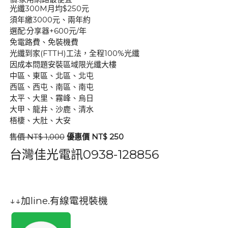
光纖300M月均$250元
須年繳3000元、兩年約
選配:分享器+600元/年
免電路費、免裝機費
光纖到家(FTTH)工法，全程100%光纖
因成本問題安裝區域限光纖大樓
中區、東區、北區、北屯
西區、西屯、南區、南屯
太平、大里、霧峰、烏日
大甲、龍井、沙鹿、清水
梧棲、大肚、大安
售價 NT$ 1,000
優惠價 NT$ 250
台灣佳光電訊0938-128856
↓↓加line.有線電視裝機