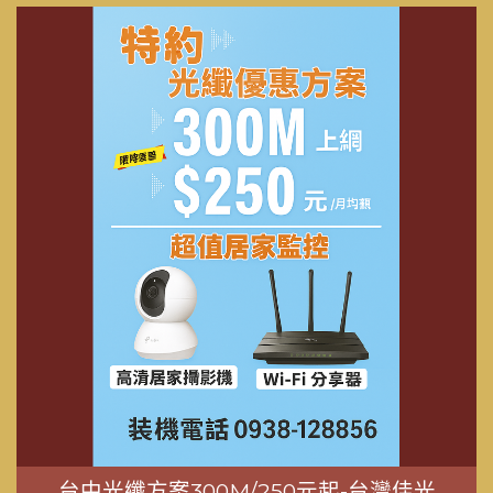
台中光纖方案300M/250元起-台灣佳光