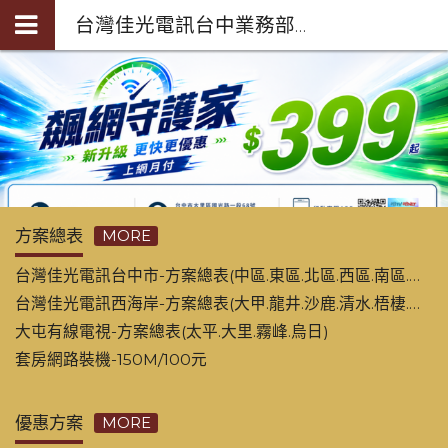
台灣佳光電訊台中業務部陳聖閎-第四台光纖裝機0938-128-856
方案總表
台灣佳光電訊台中市-方案總表(中區.東區.北區.西區.南區.北屯.西屯.南屯)
台灣佳光電訊西海岸-方案總表(大甲.龍井.沙鹿.清水.梧棲.大肚.大安)
大屯有線電視-方案總表(太平.大里.霧峰.烏日)
套房網路裝機-150M/100元
優惠方案