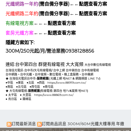
光纖網路一年約
(需自備分享器)←←點選查看方案
光纖網路二年約
(需自備分享器)←←點選查看方案
有線電視方案
←←←點選查看方案
套房光纖方案
←←←點選查看方案
隱藏方案如下:
300M/250元起/月/需洽業務0938128856
連結:
台中第四台
群健有線電視
大大寬頻
大台中數位有線電視
台灣佳光電訊-台中市
/
大屯有線電視
/
台中上網
台中第四台
台中有線電視
台中網路
、
台中光纖
、
台中寬頻
、
數位電視
、
機上盒服務
、
台中飆網
★
台灣佳光電訊台中市
-服務範圍(
光纖上網
哈NET
&
網路頻道
LINE TV
)
●
中區
●
東區
●
北區
●
西區
https://www.88919.com.tw/
●
南區
●
北屯區
●
西屯區
●
南屯區
★
大屯有線電視
-服務範圍(
有線電視
-
第四台
哈TV
&
寬頻
哈NET
)
●
太平區
●
大里區
https://www.88869.com.tw/
●
烏日區
●
霧峰區
訂閱最新消息
訂閱商品訊息
300M/60M光纖大樓專用.年繳
3000元-需透過業務才可以申請喔