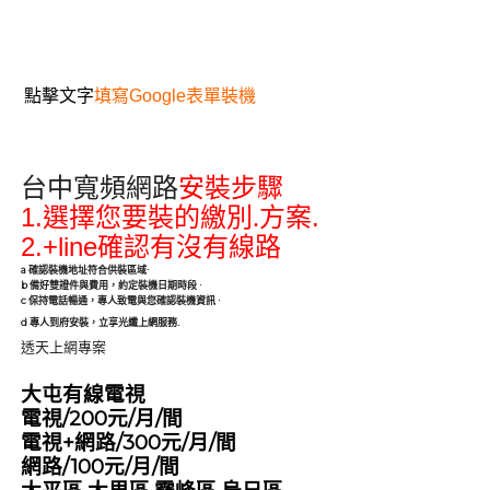
點擊文字
填寫Google表單裝機
台中寬頻網路
安裝步驟
1.
.
選擇您要裝的繳別.方案
2.+line
確認有沒有線路
a
確認裝機地址符合供裝區域
·
b
備好雙證件與費用，約定裝機日期時段
·
c
保持電話暢通，專人致電與您確認裝機資訊
·
.
d
專人到府安裝，立享光纖上網服務
透天上網專案
大屯有線電視
電視/200元/月/間
電視+網路/300元/月/間
網路/100元/月/間