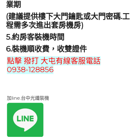
業期
(
.
建議提供樓下大門鑰匙或大門密碼
工
)
程需多次進出套房機房
5.
約房客裝機時間
6.
裝機順收費，收雙證件
點擊 撥打 大屯有線客服電話
0938-128856
加line.台中光纖裝機