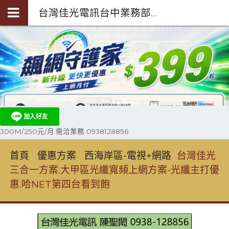
台灣佳光電訊台中業務部陳聖閎-第四台光纖裝機0938-128-856
300M/250元/月.需洽業務 0938128856
首頁
優惠方案
西海岸區-電視+網路
台灣佳光
三合一方案.大甲區光纖寬頻上網方案-光纖主打優
惠.哈NET第四台看到飽