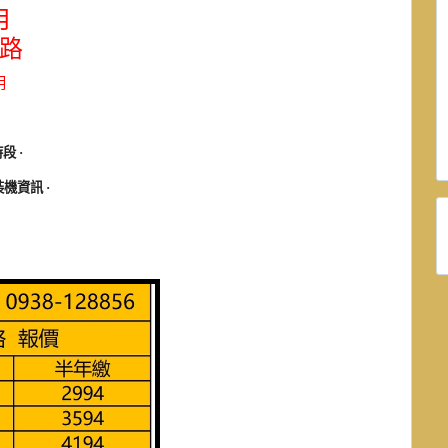
月
路
用
時段
·
裝機資訊
·