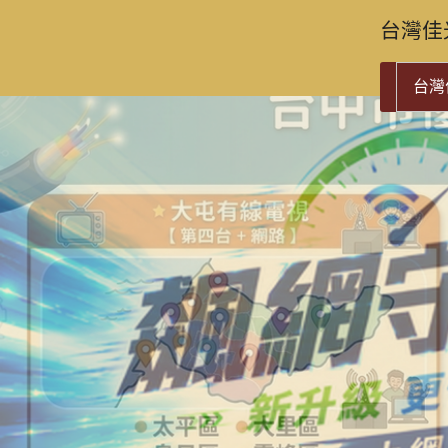
台灣佳
台灣