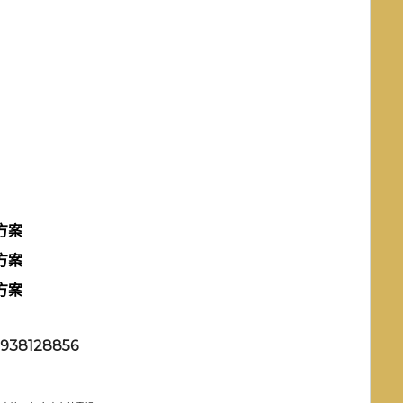
方案
方案
方案
38128856
大大寬頻
大台中數位有線電視