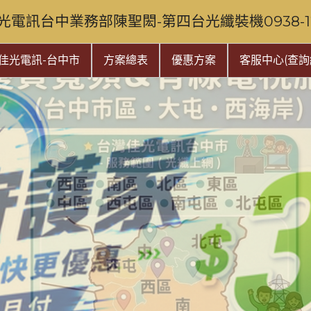
光電訊台中業務部陳聖閎-第四台光纖裝機0938-128
佳光電訊-台中市
方案總表
優惠方案
客服中心(查詢