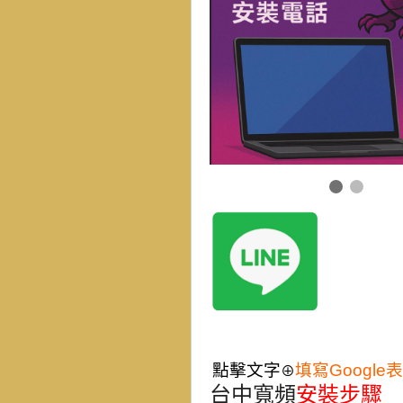
點擊文字
填寫Google
⊕
台中寬頻
安裝步驟