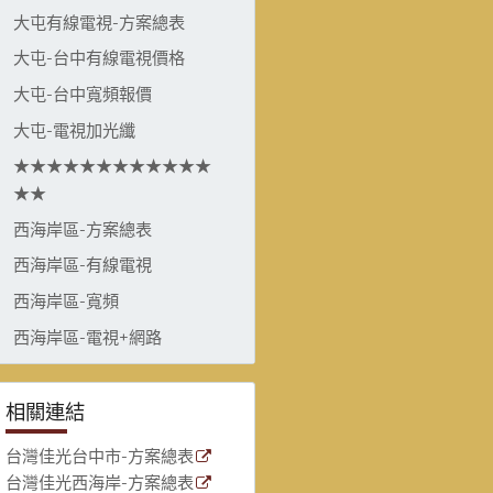
大屯有線電視-方案總表
大屯-台中有線電視價格
大屯-台中寬頻報價
大屯-電視加光纖
★★★★★★★★★★★★
★★
西海岸區-方案總表
西海岸區-有線電視
西海岸區-寬頻
西海岸區-電視+網路
相關連結
台灣佳光台中市-方案總表
台灣佳光西海岸-方案總表