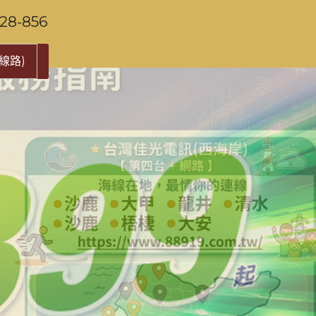
-856
線路)