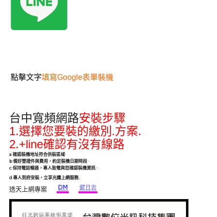
點擊文字
填寫Google表單裝機
台中寬頻網路
安裝步驟
1.
.
選擇您要裝的繳別.方案
2.+line
確認有沒有線路
a
確認裝機地址符合供裝區域
·
b
備好雙證件與費用，約定裝機日期時段
·
c
保持電話暢通，專人致電與您確認裝機資訊
·
.
d
專人到府安裝，立享光纖上網服務
透天上網專案