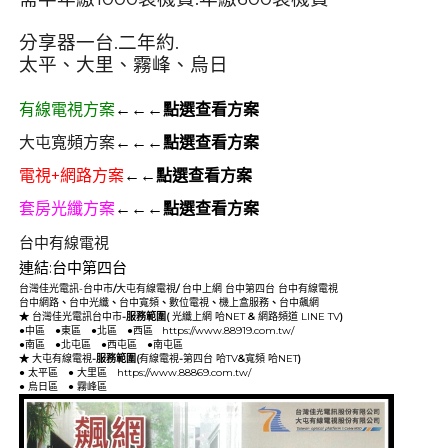
分享器一台.二年約.
太平、大里、霧峰、烏日
有線電視方案
←←←點選查看方案
大屯寬頻方案
←←←點選查看方案
電視+網路方案
←←點選查看方案
套房光纖方案
←←←點選查看方案
台中有線電視
連結:
台中第四台
群健有線電視
大大寬頻
大台中數位有線電視
台灣佳光電訊-台中市
/
大屯有線電視
/
台中上網
台中第四台
台中有線電視
台中網路
、
台中光纖
、
台中寬頻
、
數位電視
、
機上盒服務
、
台中飆網
★
台灣佳光電訊台中市
-服務範圍(
光纖上網
哈NET
&
網路頻道
LINE TV
)
●
中區
●
東區
●
北區
●
西區
https://www.88919.com.tw/
●
南區
●
北屯區
●
西屯區
●
南屯區
★
大屯有線電視
-服務範圍(
有線電視
-
第四台
哈TV
&
寬頻
哈NET
)
●
太平區
●
大里區
https://www.88869.com.tw/
●
烏日區
●
霧峰區