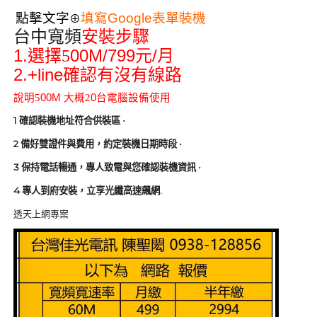
點擊文字
填寫Google表單裝機
⊕
台中寬頻
安裝步驟
1.
00M/799
/
選擇5
元
月
2.+line
確認有沒有線路
說明5
00M
大概2
0
台電腦設備使用
1
確認裝機地址符合供裝區
·
2
備好雙證件與費用，約定裝機日期時段
·
3
保持電話暢通，專人致電與您確認裝機資訊
·
4
.
專人到府安裝，立享光纖高速飆網
透天上網專案