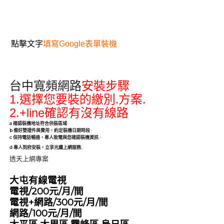
點擊文字
填寫Google表單裝機
台中寬頻網路
安裝步驟
1.
.
選擇您要裝的繳別.方案
2.+line
確認有沒有線路
a
確認裝機地址符合供裝區域
·
b
備好雙證件與費用，約定裝機日期時段
·
c
保持電話暢通，專人致電與您確認裝機資訊
·
.
d
專人到府安裝，立享光纖上網服務
透天上網專案
大屯有線電視
電視/200元/月/間
電視+網路/300元/月/間
網路/100元/月/間