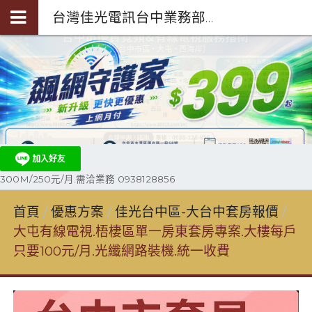
台灣佳光電訊台中業務部陳聖閎-第四台光纖裝機0938-128-856
300M/250元/月.需洽業務 0938128856
首頁
優惠方案
佳光台中區-大台中套房報價
大屯有線電視.梧棲區單一房東套房專案.大樓每戶
只要100元/月.光纖網路裝機.統一收費