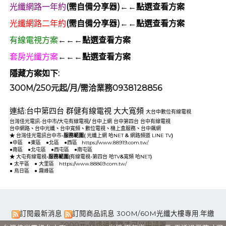
光纖網路一年約
(需自備分享器)←←點選查看方案
光纖網路二年約
(需自備分享器)←←點選查看方案
有線電視方案
←←←點選查看方案
套房光纖方案
←←←點選查看方案
隱藏方案如下:
300M/250元起/月/需洽業務0938128856
連結:
台中第四台
群健有線電視
大大寬頻
大台中數位有線電視
台灣佳光電訊-台中市
/
大屯有線電視
/
台中上網
台中第四台
台中有線電視
台中網路
、
台中光纖
、
台中寬頻
、
數位電視
、
機上盒服務
、
台中飆網
★
台灣佳光電訊台中市
-服務範圍(
光纖上網
哈NET
&
網路頻道
LINE TV
)
●
中區
●
東區
●
北區
●
西區
https://www.88919.com.tw/
●
南區
●
北屯區
●
西屯區
●
南屯區
★
大屯有線電視
-服務範圍(
有線電視
-
第四台
哈TV
&
寬頻
哈NET
)
●
太平區
●
大里區
https://www.88869.com.tw/
●
烏日區
●
霧峰區
訂閱最新消息
訂閱商品訊息
300M/60M光纖大樓專用.年繳
3000元-需透過業務才可以申請喔