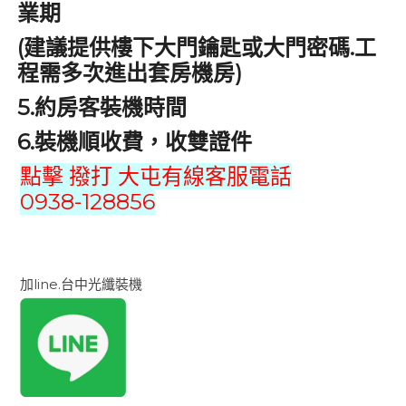
業期
(
.
建議提供樓下大門鑰匙或大門密碼
工
)
程需多次進出套房機房
5.
約房客裝機時間
6.
裝機順收費，收雙證件
點擊 撥打 大屯有線客服電話
0938-128856
加line.台中光纖裝機