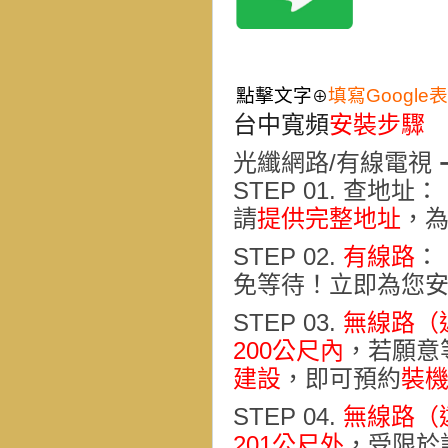
點擊文字
填寫Google
⊕
台中寬頻
安裝步驟
光纖網路/有線電視 ➔
STEP 01. 查地址
：
請
提供完整地址
，
STEP 02.
有線路
：
免等待！立即為您
STEP 03.
無線路（
200公尺內
，若願意
建設
，即可預約
裝
STEP 04.
無線路（
201公尺外
，受限於