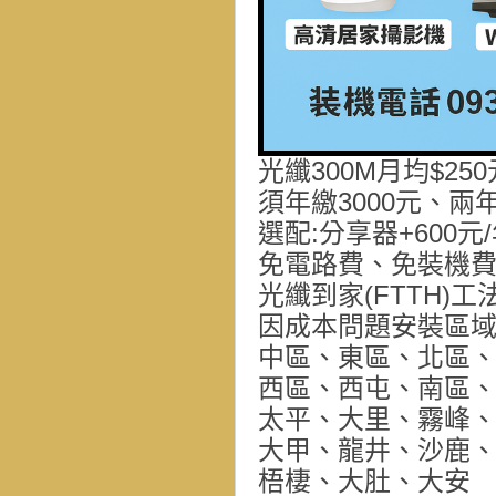
光纖300M月均$250
須年繳3000元、兩
選配:分享器+600元
免電路費、免裝機
光纖到家(FTTH)工
因成本問題安裝區
中區、東區、北區
西區、西屯、南區
太平、大里、霧峰
大甲、龍井、沙鹿
梧棲、大肚、大安