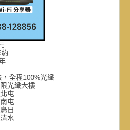
元
年約
/年
費
法，全程100%光纖
域限光纖大樓
、北屯
、南屯
、烏日
、清水