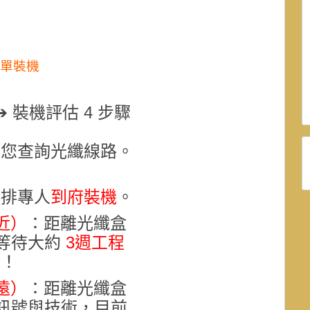
表單裝機
 裝機評估 4 步驟
為您查詢光纖線路
。
安排專人
到府裝機
。
近）
：距離光纖盒
等待大約
3週
工程
機
！
遠）
：距離光纖盒
訊號與技術，目前