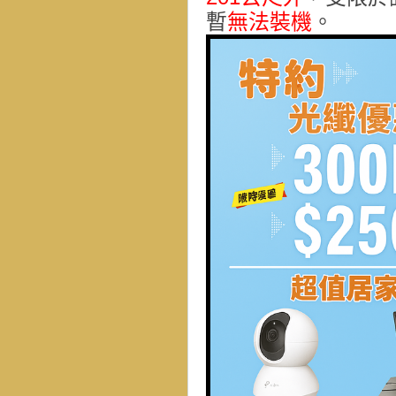
暫
無法裝機
。