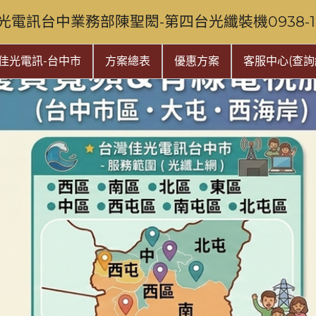
光電訊台中業務部陳聖閎-第四台光纖裝機0938-128
佳光電訊-台中市
方案總表
優惠方案
客服中心(查詢