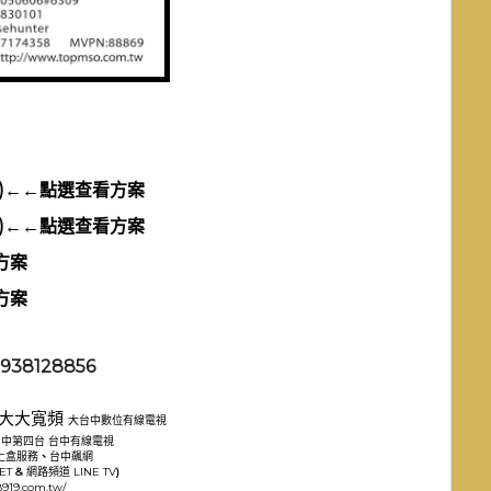
台中數位有線電視
)←←點選查看方案
)←←點選查看方案
方案
方案
38128856
大大寬頻
大台中數位有線電視
台中第四台
台中有線電視
上盒服務
、
台中飆網
ET
&
網路頻道
LINE TV
)
8919.com.tw/