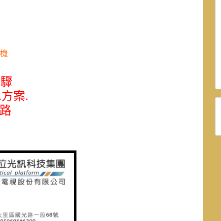
裝機
步驟
.
.方案
路