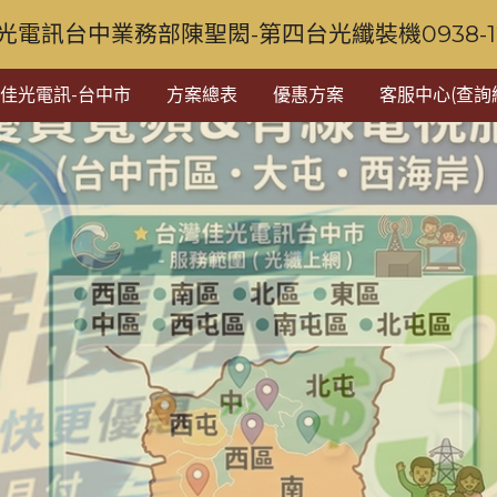
光電訊台中業務部陳聖閎-第四台光纖裝機0938-128
佳光電訊-台中市
方案總表
優惠方案
客服中心(查詢