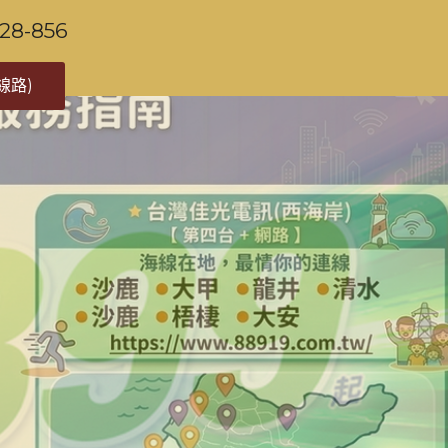
-856
線路)