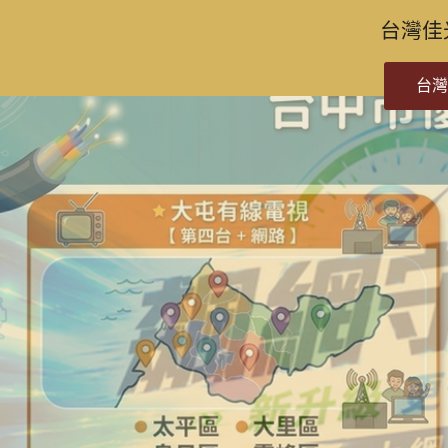
台灣佳
台灣