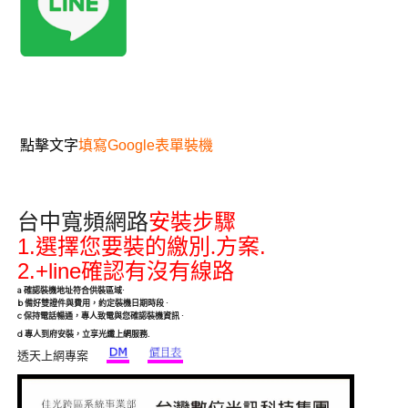
點擊文字
填寫Google表單裝機
台中寬頻網路
安裝步驟
1.
.
選擇您要裝的繳別.方案
2.+line
確認有沒有線路
a
確認裝機地址符合供裝區域
·
b
備好雙證件與費用，約定裝機日期時段
·
c
保持電話暢通，專人致電與您確認裝機資訊
·
.
d
專人到府安裝，立享光纖上網服務
透天上網專案