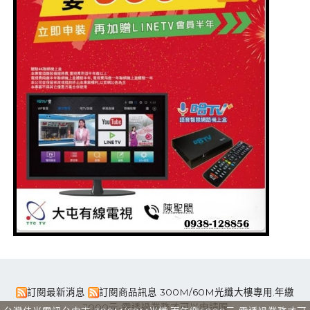
訂閱最新消息
訂閱商品訊息
300M/60M光纖大樓專用.年繳
3000元-需透過業務才可以申請喔