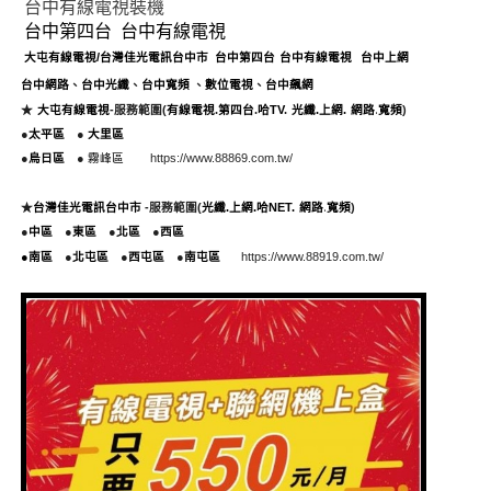
台中有線電視裝機
台中第四台
台中有線電視
大屯有線電視
/
台灣佳光電訊台中市
台中第四台
台中
有線電視
台中上網
台中網路
、
台中光纖
、
台中
寬頻
、
數位電視
、
台中飆網
.
★
大屯有線電視
-
服務範圍(
有線電視
.
第四台
.
哈TV
.
光纖
.
上網
.
網路
寬頻
)
●
太平區
●
大里區
●
烏日區
●
霧峰區
https://www.88869.com.tw/
群健有線電視
大大寬頻
大台中數位有線電視
.
★
台灣
佳光
電訊
台中市
-
服務範圍(
光纖
.
上網
.
哈NET
.
網路
寬頻
)
●
中區
●
東區
●
北區
●
西區
●
南區
●
北屯區
●
西屯區
●
南屯區
https://www.88919.com.tw/