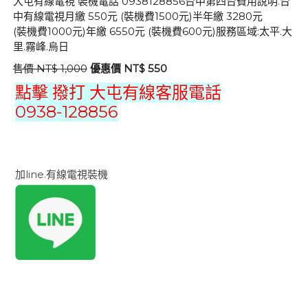
大屯有線電視 裝機電話 0938128856台中第四台費用說明.台
中有線電視月繳 550元 (裝機費1500元)半年繳 3280元
(裝機費1000元)年繳 6550元 (裝機費600元)服務區域:太平.大
里.霧峰.烏日
售價 NT$ 1,000
優惠價 NT$ 550
點擊 撥打 大屯有線客服電話
0938-128856
加line.有線電視裝機