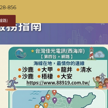
-856
線路)