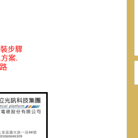
安裝步驟
.
.方案
路