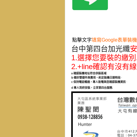
點擊文字
填寫Google表單裝機
台中第四台加光纖
1.
選擇您要裝的繳別
2.+line
確認有沒有線
a
確認裝機地址符合供裝區域
·
b
備好雙證件與費用，約定裝機日期時段
·
c
保持電話暢通，專人致電與您確認裝機資訊
·
.
d
專人到府安裝，立享第四台服務