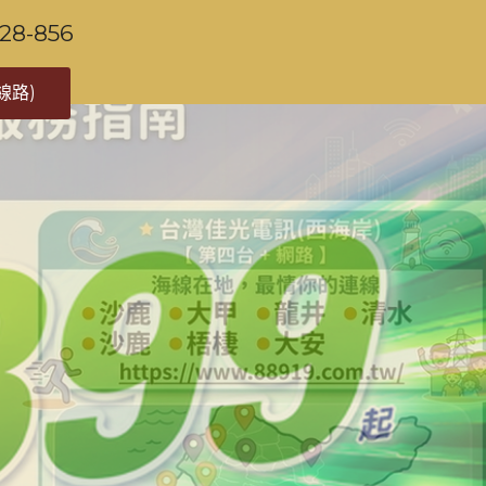
-856
線路)