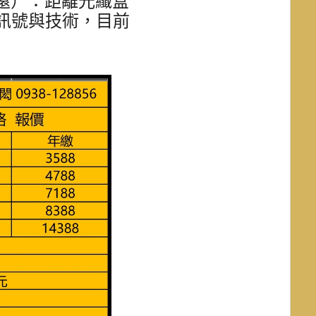
（遠）
：距離光纖盒
訊號與技術，目前