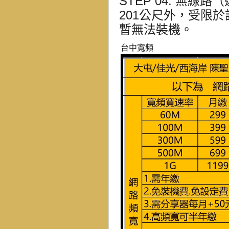
STEP 04. 無線路
201公尺外
，受限於
暫無法裝機
。
台中寬頻