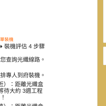
表單裝機
 裝機評估 4 步驟
為您查詢光纖線路
。
安排專人到府裝機
。
（近）
：距離光纖盒
等待大約
3週
工程
機
！