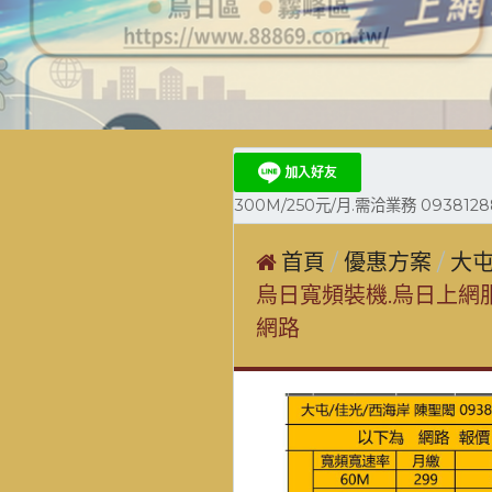
300M/250元/月.需洽業務 0938128
首頁
優惠方案
大屯
烏日寬頻裝機.烏日上網服
網路