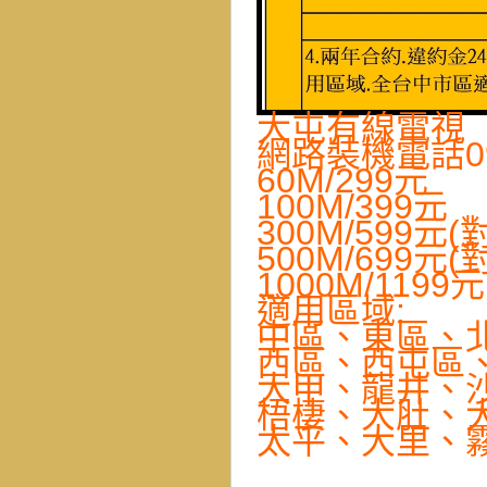
大屯有線電視
網路裝機電話093
60M/299元
100M/399元
300M/599元(
500M/699元(
1000M/1199
適用區域:
中區、東區、
西區、西屯區
大甲、龍井、
梧棲、大肚、
太平、大里、