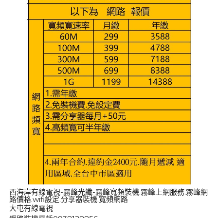
西海岸有線電視-霧峰光纖-霧峰寬頻裝機.霧峰上網服務.霧峰網
路價格.wifi設定.分享器裝機.寬頻網路
大屯有線電視