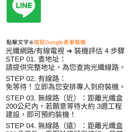
點擊文字
填寫Google表單裝機
⊕
光纖網路/有線電視 ➔ 裝機評估 4 步驟
STEP 01. 查地址
：
請提供完整地址，為您查詢光纖線路
。
STEP 02. 有線路
：
免等待！立即為您安排專人到府裝機
。
STEP 03. 無線路（近）
：距離光纖盒
200公尺內
，若願意等待大約
3週
工程
建設，即可預約裝機
！
STEP 04. 無線路（遠）
：距離光纖盒