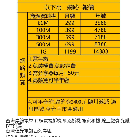
西海岸線電視.有線電視拆機.網路拆機.搬家移機.線上繳費.光纖
ptt推薦
台灣佳光電訊西海岸區