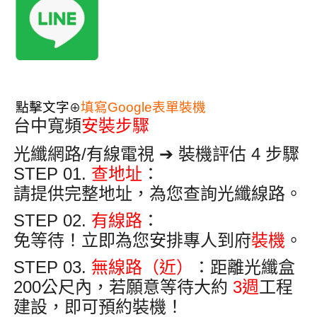
點擊文字
填寫Google表單裝機
⊕
台中寬頻
安裝步驟
光纖網路/有線電視 ➔ 裝機評估 4 步驟
STEP 01.
查地址
：
請提供完整地址，為您查詢光纖線路
。
STEP 02.
有線路
：
免等待！立即為您安排專人到府
裝機
。
STEP 03.
無線路（近）
：距離光纖盒
200公尺內
，若願意等待大約
3週
工程
建設，即可預約裝機
！