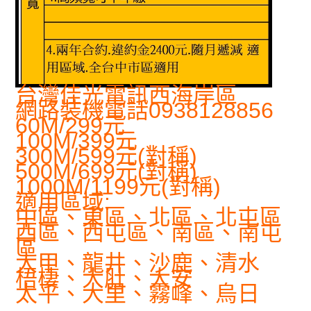
台灣佳光電訊西海岸區
網路裝機電話0938128856
60M/299元
100M/399元
300M/599元(對稱)
500M/699元(對稱)
1000M/1199元(對稱)
適用區域:
中區、東區、北區、北屯區
西區、西屯區、南區、南屯
區
大甲、龍井、沙鹿、清水
梧棲、大肚、大安
太平、大里、霧峰、烏日