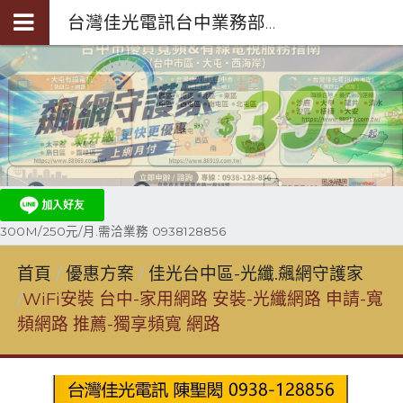
台灣佳光電訊台中業務部陳聖閎-第四台光纖裝機0938-128-856
300M/250元/月.需洽業務 0938128856
首頁
優惠方案
佳光台中區-光纖.飆網守護家
WiFi安裝 台中-家用網路 安裝-光纖網路 申請-寬
頻網路 推薦-獨享頻寬 網路